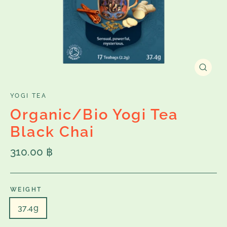
Close
(esc)
YOGI TEA
Organic/Bio Yogi Tea
Black Chai
Regular
310.00 ฿
price
WEIGHT
37.4g