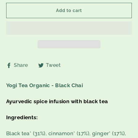
Add to cart
Share
Tweet
Share
Tweet
on
on
Facebook
Twitter
Yogi Tea Organic - Black Chai
Ayurvedic spice infusion with black tea
Ingredients:
Black tea* (31%), cinnamon* (17%), ginger* (17%),