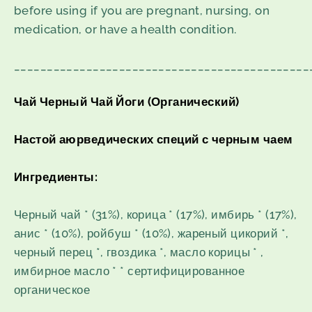
before using if you are pregnant, nursing, on
medication, or have a health condition.
_____________________________________________
Чай Черный Чай Йоги (Органический)
Настой аюрведических специй с черным чаем
Ингредиенты:
Черный чай * (31%), корица * (17%), имбирь * (17%),
анис * (10%), ройбуш * (10%), жареный цикорий *,
черный перец *, гвоздика *, масло корицы * ,
имбирное масло * * сертифицированное
органическое