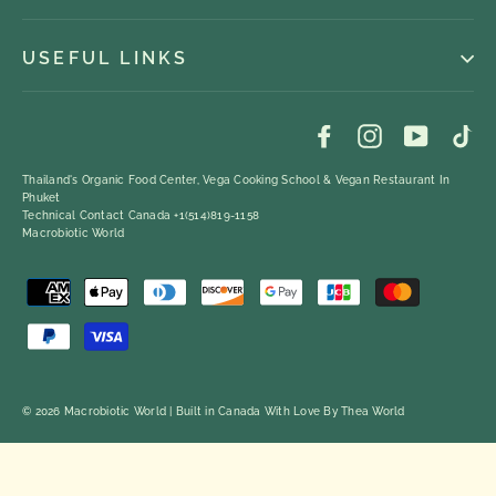
USEFUL LINKS
Facebook
Instagram
YouTub
Ti
Thailand's Organic Food Center, Vega Cooking School & Vegan Restaurant In
Phuket
Technical Contact Canada +1(514)819-1158
Macrobiotic World
© 2026 Macrobiotic World | Built in Canada With Love By
Thea World