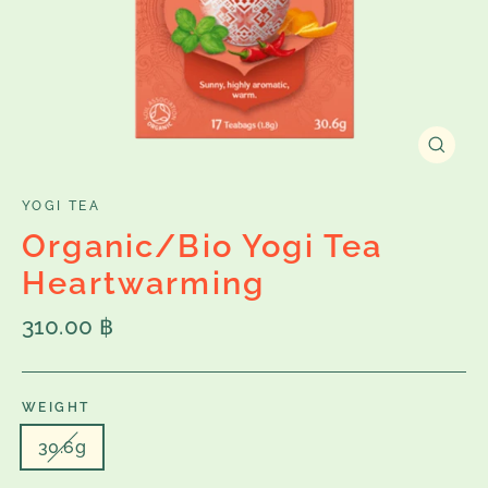
Close
(esc)
YOGI TEA
Organic/Bio Yogi Tea
Heartwarming
Regular
310.00 ฿
price
WEIGHT
30.6g