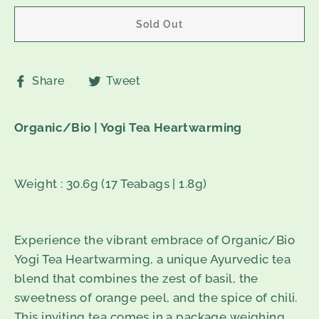
Sold Out
Share
Tweet
Share
Tweet
on
on
Facebook
Twitter
Organic/Bio | Yogi Tea Heartwarming
Weight : 30.6g (17 Teabags | 1.8g)
Experience the vibrant embrace of Organic/Bio
Yogi Tea Heartwarming, a unique Ayurvedic tea
blend that combines the zest of basil, the
sweetness of orange peel, and the spice of chili.
This inviting tea comes in a package weighing