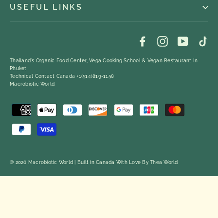
USEFUL LINKS
Facebook
Instagram
YouTub
Ti
Thailand's Organic Food Center, Vega Cooking School & Vegan Restaurant In
Phuket
Technical Contact Canada +1(514)819-1158
Macrobiotic World
© 2026 Macrobiotic World | Built in Canada With Love By
Thea World