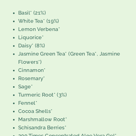
Basil* (21%)
White Tea* (19%)
Lemon Verbena*
Liquorice*
Daisy* (8%)
Jasmine Green Tea* (Green Tea*, Jasmine
Flowers*)
Cinnamon*
Rosemary*
Sage*
Turmeric Root* (3%)
Fennel*
Cocoa Shells*
Marshmallow Root*
Schisandra Berries*
200 Times Concentrated Aloe Vera Gel*