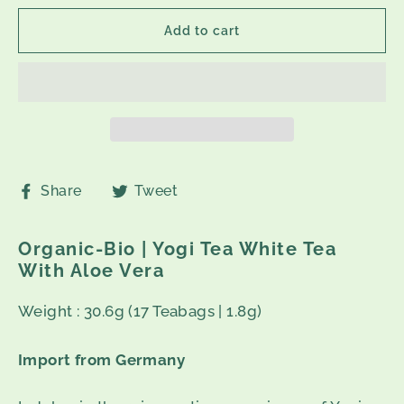
Add to cart
Share
Tweet
Share
Tweet
on
on
Facebook
Twitter
Organic-Bio | Yogi Tea White Tea
With Aloe Vera
Weight : 30.6g (17 Teabags | 1.8g)
Import from Germany