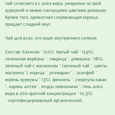
чай сочетается с алоэ вера, умеренно-острой
куркумой и нежно пахнущими цветами ромашки.
Кроме того, ароматная согревающая корица
придает сладкий вкус.
Чай для всех, кто ищет внутреннего сияния.
Состав: базилик * (21%), белый чай * (19%),
лимонная вербена *, лакрица *, ромашка * (8%),
зеленый чай с жасмином * (зеленый чай *, цветы
жасмина *), корица *, розмарин *. , шалфей *,
корень куркумы * (3%), фенхель *, скорлупа какао
*, корень алтея *, ягоды лимонника *, гель алоэ
вера в 200-кратной концентрации * (0,3%).
* сертифицированный органический.