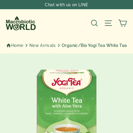
Skip
Chat with us on LINE
to
content
Ca
Search
Site nav
Home
New Arrivals
Organic/Bio Yogi Tea White Tea Wi