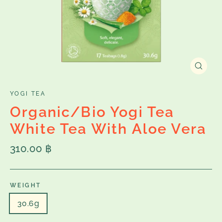
Close
(esc)
YOGI TEA
Organic/Bio Yogi Tea
White Tea With Aloe Vera
Regular
310.00 ฿
price
WEIGHT
30.6g